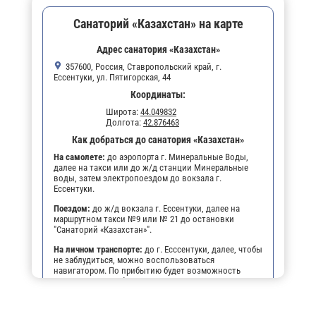
Санаторий «Казахстан» на карте
Адрес санатория «Казахстан»
357600, Россия, Ставропольский край, г.
Ессентуки, ул. Пятигорская, 44
Координаты:
Широта:
44.049832
Долгота:
42.876463
Как добраться до санатория «Казахстан»
На самолете:
до аэропорта г. Минеральные Воды,
далее на такси или до ж/д станции Минеральные
воды, затем электропоездом до вокзала г.
Ессентуки.
Поездом:
до ж/д вокзала г. Ессентуки, далее на
маршрутном такси №9 или № 21 до остановки
"Санаторий «Казахстан»".
На личном транспорте:
до г. Есссентуки, далее, чтобы
не заблудиться, можно воспользоваться
навигатором. По прибытию будет возможность
оставить автомобиль на парковке санатория.
Трансфер:
Вы можете во время бронирования
путёвки заказать у нас встречу с трансфером до