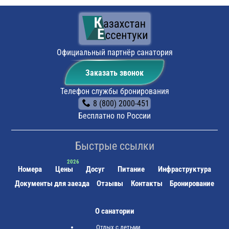
санатория «Казахстан». Вас встретит и сопроводит
наш представитель.
Общественный транспорт:
До санатория «Казахстан»
идут маршрутные такси №9 и №21.
Официальный партнёр санатория
Заказать звонок
Телефон службы бронирования
8 (800) 2000-451
Бесплатно по России
Быстрые ссылки
Номера
Цены
Досуг
Питание
Инфраструктура
Документы для заезда
Отзывы
Контакты
Бронирование
О санатории
Отдых с детьми