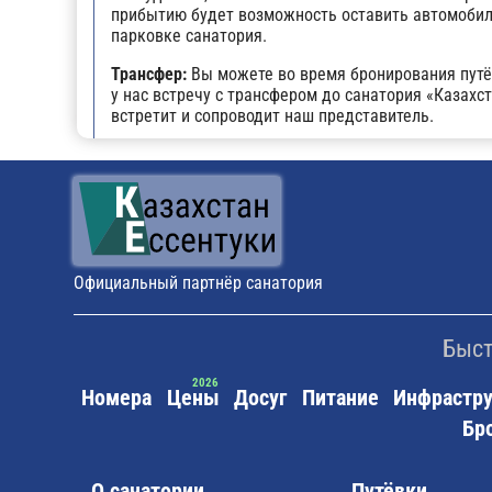
прибытию будет возможность оставить автомобил
парковке санатория.
Трансфер:
Вы можете во время бронирования путё
у нас встречу с трансфером до санатория «Казахст
встретит и сопроводит наш представитель.
Общественный транспорт:
До санатория «Казахст
маршрутные такси №9 и №21.
Официальный партнёр санатория
Быст
Номера
Цены
Досуг
Питание
Инфрастру
Бр
О санатории
Путёвки