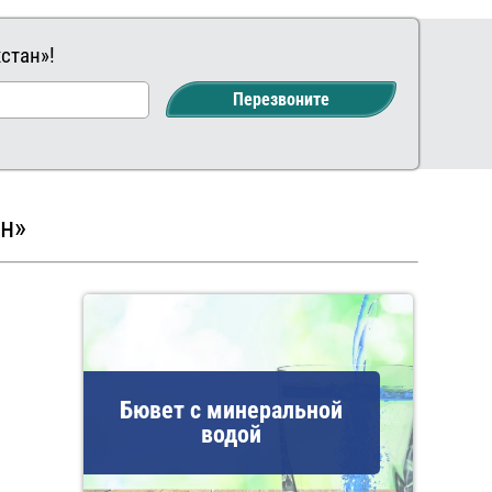
стан»!
Заказать
Ваш
Перезвоните
комментарий
ан»
Бювет с минеральной
водой