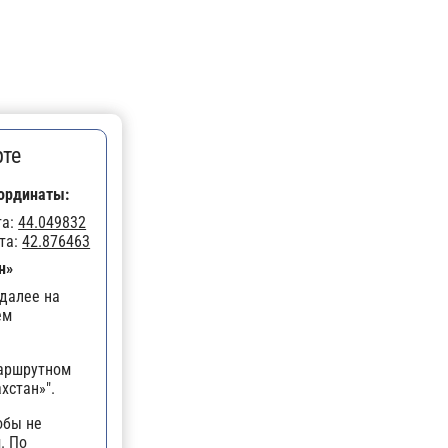
рте
ординаты:
та:
44.049832
та:
42.876463
н»
далее на
ем
маршрутном
хстан»".
обы не
. По