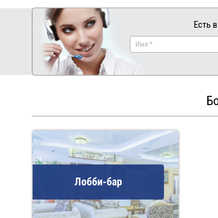
Есть 
Бо
Лобби-бар